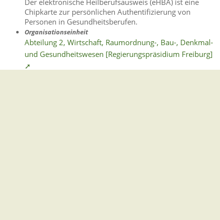
Der elektronische Heilberufsausweis (eHBA) ist eine
Chipkarte zur persönlichen Authentifizierung von
Personen in Gesundheitsberufen.
Organisationseinheit
Abteilung 2, Wirtschaft, Raumordnung-, Bau-, Denkmal-
und Gesundheitswesen [Regierungspräsidium Freiburg]
➚
Organisationseinheit
RPT Abteilung 2 - Wirtschaft, Raumordnung, Bau-,
Denkmal und Gesundheitswesen [Regierungspräsidium
Tübingen] ➚
Leistung
Institutionenkarte (SMC-B) zur Authentifizierung von
Leistungserbringerinstitutionen der nichtapprobierten
Gesundheitsfachberufe Verlängerung ➚
Die SMC-B (Security Module Card Typ B) ist
elektronische Institutionenkarte und elektronischer
Institutionsausweis in einem.
Leistung
Elektronische Institutionenkarte (SMC-B) als Institution
mit Beschäftigten in Gesundheitsfachberufen