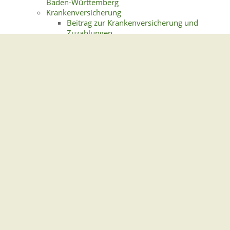
Baden-Württemberg
Krankenversicherung
Beitrag zur Krankenversicherung und
Zuzahlungen
Krankenversicherungsschutz bei Reisen ins
Ausland
Leistungen der Krankenkassen
Öffentlicher Gesundheitsdienst Baden-
Württemberg
Patientenrechte
Pflegeversicherung
Leistungen bei häuslicher Pflege
Leistungen bei stationärer Pflege
Pflegegrad
Suche nach Gesundheitseinrichtungen
Hospiz- und Palliativversorgung
Telemedizin
Gemeindeverwaltung Stegen
Dorfplatz 1 | 79252 Stegen