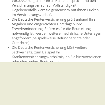
Voraussetzungen für Ihren Rentenanspruch und den
Versicherungsverlauf auf Vollständigkeit.
Gegebenenfalls klärt sie gemeinsam mit Ihnen Lücken
im Versicherungsverlauf.
Die Deutsche Rentenversicherung prüft anhand Ihrer
Angaben und eingereichten Unterlagen Ihre
Erwerbsminderung. Sofern es für die Beurteilung
notwendig ist, werden weitere medizinische Unterlagen
angefordert (beispielsweise Befundberichte oder
Gutachten).
Die Deutsche Rentenversicherung klärt weitere
Sachverhalte, zum Beispiel Ihr
Krankenversicherungsverhältnis, ob Sie hinzuverdienen
oder eine andere Rente erhalten.
Wenn Sie einen Anspruch auf eine Rente wegen
Erwerbsminderung haben, erhalten Sie einen
Rentenbescheid mit Angaben zum Beginn, zur
Aufnahme der laufenden Zahlung und zur Rentenhöhe.
Des Weiteren werden Sie über Ihre Rechte und Pflichten
informiert.
Wenn Sie keinen Rentenanspruch haben, erhalten Sie
einen Ablehnungsbescheid mit dem Grund für die
Ablehnung.