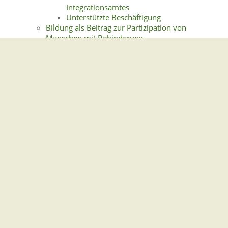
Integrationsamtes
Unterstützte Beschäftigung
Bildung als Beitrag zur Partizipation von
Menschen mit Behinderung
Akademische Bildung
Berufliche Bildung
Frühkindliche Bildung für Kinder mit
Beeinträchtigung
Schulische Bildung
Erleichterungen und Hilfen
Einkommen-, Lohnsteuer (Menschen mit
Behinderungen)
Krankenfahrten
Krankenversicherung
Mobilität für behinderte Menschen
Rund ums Wohnen
Grad der Behinderung
Dauernde Einbuße der Beweglichkeit
Merkzeichen
Leistungen zur medizinischen Rehabilitation
Leistungen zur Teilhabe am Arbeitsleben
Finanzielle Sicherung (Leistungen zur