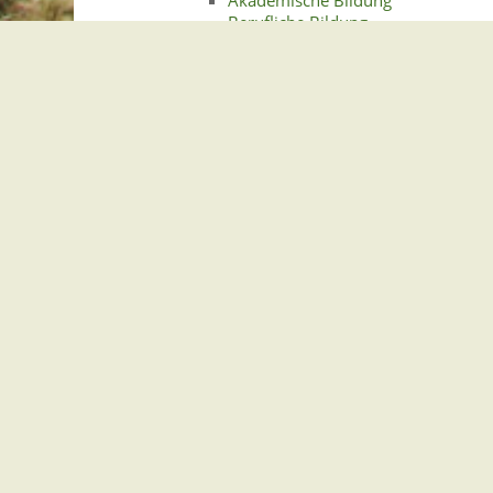
Berufliche Bildung
Frühkindliche Bildung für Kinder m
Schulische Bildung
Erleichterungen und Hilfen
Einkommen-, Lohnsteuer (Mensche
Krankenfahrten
Krankenversicherung
Mobilität für behinderte Menschen
Rund ums Wohnen
Grad der Behinderung
Dauernde Einbuße der Bewegli
Merkzeichen
Leistungen zur medizinischen Rehabilita
Leistungen zur Teilhabe am Arbeitsleben
Finanzielle Sicherung (Leistungen z
Inklusionsbetriebe
Persönliches Budget
Werkstätten für behinderte Mensc
Gemeindeverwaltung Stegen