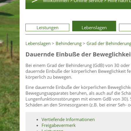
Willkommen >
Online Service >
Hilfe nach 
Leistungen
Lebenslagen
Lebenslagen
>
Behinderung
>
Grad der Behinderun
Dauernde Einbuße der Beweglichkei
Bei einem Grad der Behinderung (GdB) von 30 oder
dauernde Einbuße der körperlichen Beweglichkeit fests
körperlich zu bewegen.
Eine dauernde Einbuße der körperlichen Beweglichk
Bewegungsapparates beruhen, als auch auf die Schä
Lungenfunktionsstörungen mit einem GdB von 30). Si
Schäden an den Sinnesorganen (z.B. bei einer Seh-
Vertiefende Informationen
Freigabevermerk
Leistungen