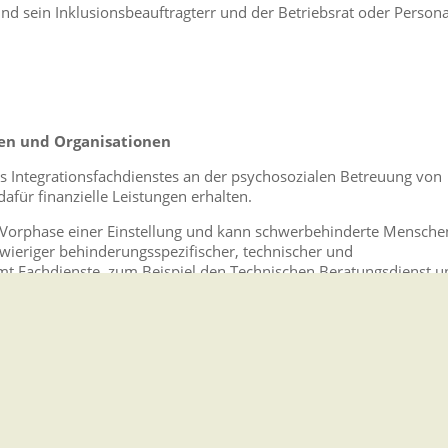
d sein Inklusionsbeauftragterr und der Betriebsrat oder Persona
gen und Organisationen
s Integrationsfachdienstes an der psychosozialen Betreuung von
für finanzielle Leistungen erhalten.
er Vorphase einer Einstellung und kann schwerbehinderte Mensche
wieriger behinderungsspezifischer, technischer und
amt Fachdienste, zum Beispiel den Technischen Beratungsdienst u
ndividuelle, auf die besonderen Anforderungen des Arbeitsplatzes
ionsträger.