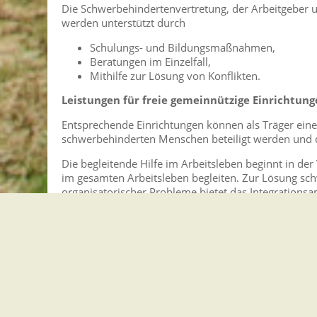
Die Schwerbehindertenvertretung, der Arbeitgeber un
werden unterstützt durch
Schulungs- und Bildungsmaßnahmen,
Beratungen im Einzelfall,
Mithilfe zur Lösung von Konflikten.
Leistungen für freie gemeinnützige Einrichtun
Entsprechende Einrichtungen können als Träger eine
schwerbehinderten Menschen beteiligt werden und da
Die begleitende Hilfe im Arbeitsleben beginnt in d
im gesamten Arbeitsleben begleiten. Zur Lösung sch
organisatorischer Probleme bietet das Integrations
Integrationsfachdienste.
Die Begleitenden Hilfen im Arbeitsleben sind eine i
angepasste Ergänzung der Leistungen der Rehabilitat
Vertiefende Informationen
Rechtsgrundlage
Freigabevermerk