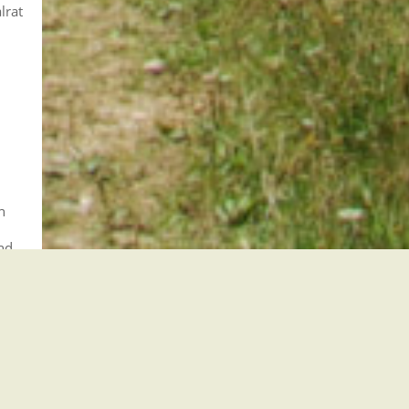
lrat
n
nd