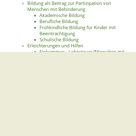
Bildung als Beitrag zur Partizipation von
Menschen mit Behinderung
Akademische Bildung
Berufliche Bildung
Frühkindliche Bildung für Kinder mit
Beeinträchtigung
Schulische Bildung
Erleichterungen und Hilfen
Einkommen-, Lohnsteuer (Menschen mit
Behinderungen)
Krankenfahrten
Krankenversicherung
Mobilität für behinderte Menschen
Rund ums Wohnen
Grad der Behinderung
Dauernde Einbuße der Beweglichkeit
Merkzeichen
Leistungen zur medizinischen Rehabilitation
Leistungen zur Teilhabe am Arbeitsleben
Finanzielle Sicherung (Leistungen zur
Teilhabe)
Inklusionsbetriebe