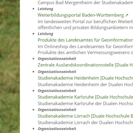
Campus Bad Mergentheim der Studienakadem
Leistung
Weiterbildungsportal Baden-Württemberg ➚
Im landesweiten Portal zur beruflichen Weite
öffentlichen und privaten Bildungsanbietern 
Leistung
Produkte des Landesamtes für Geoinformatio
Im Onlineshop des Landesamtes für Geoinfor
Produkte des amtlichen Vermessungswesens di
Organisationseinheit
Zentrale Auslandskoordinationsstelle [Dual
Organisationseinheit
Studienakademie Heidenheim [Duale Hochsc
Studienakademie Heidenheim der Dualen Ho
Organisationseinheit
Studienakademie Karlsruhe [Duale Hochschu
Studienakademie Karlsruhe der Dualen Hoch
Organisationseinheit
Studienakademie Lörrach [Duale Hochschule
Studienakademie Lörrach der Dualen Hochsc
Organisationseinheit