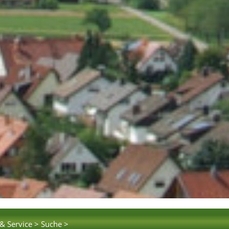
& Service >
Suche >