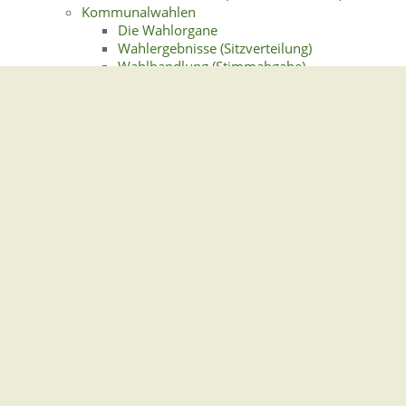
Kommunalwahlen
Die Wahlorgane
Wahlergebnisse (Sitzverteilung)
Wahlhandlung (Stimmabgabe)
Was wird gewählt
Der Bezirksbeirat
Der Gemeinderat
Der Kreistag
Der Ortschaftsrat
Wer darf gewählt werden (passives
Wahlrecht)
Wer darf wählen (aktives Wahlrecht)
Landtagswahl Baden-Württemberg
Die Wahlorgane
Wahlergebnisse (Sitzverteilung)
Wahlhandlung (Stimmabgabe)
Was wird gewählt
Weitere Informationen und Links
Wer darf gewählt werden (passives
Wahlrecht)
Wer darf wählen (aktives Wahlrecht)
Regionalversammlung des Verbands Region