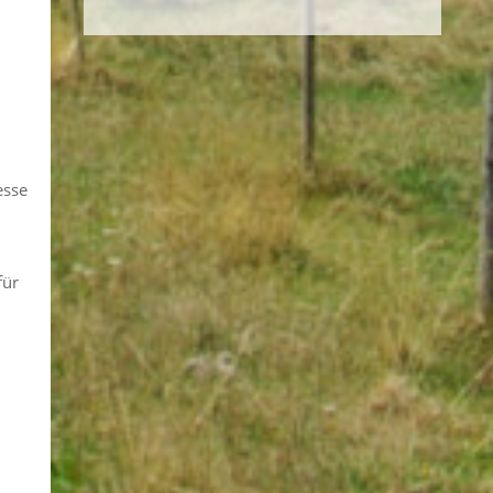
esse
für