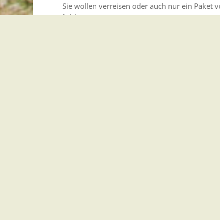
Sie wollen verreisen oder auch nur ein Paket 
Leistung
Führerschein - bei Namensänderung umtausc
Hat sich Ihr Name geändert, können Sie Ihren
Leistung
Beschäftigte bei der Sozialversicherung anme
Beschäftigen Sie Arbeitnehmende, müssen Sie 
Sozialversicherung anmelden.
Leistung
Förderung von Ladeinfrastruktur für E-Taxis 
In Baden-Württemberg sollen Taxis, Mietwage
Fahrleistungen im innerörtlichen Bereich auf e
Leistung
Landesapothekerkammer - Mitgliedschaft an
Als Apothekerin oder Apotheker in Baden-Wü
Baden-Württemberg sein.
Leistung
Sozialversicherung - Versicherungspflicht festst
Ihre Erwerbstätigkeit kann sozialversicherungs
Beschäftigung sein.
Lebenslage