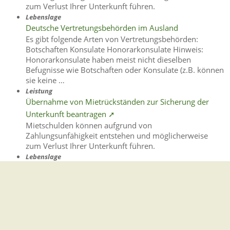
zum Verlust Ihrer Unterkunft führen.
Lebenslage
Deutsche Vertretungsbehörden im Ausland
Es gibt folgende Arten von Vertretungsbehörden:
Botschaften Konsulate Honorarkonsulate Hinweis:
Honorarkonsulate haben meist nicht dieselben
Befugnisse wie Botschaften oder Konsulate (z.B. können
sie keine …
Leistung
Übernahme von Mietrückständen zur Sicherung der
Unterkunft beantragen ➚
Mietschulden können aufgrund von
Zahlungsunfähigkeit entstehen und möglicherweise
zum Verlust Ihrer Unterkunft führen.
Lebenslage
Außerordentliches Testament (Nottestament)
Das Nottestament ist eine besondere Form des
Testaments.
Lebenslage
Raubüberfälle und Trickbetrug
Ob auf einer "Kaffeefahrt", am Telefon oder an der