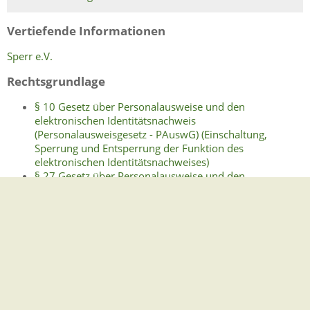
Vertiefende Informationen
Sperr e.V.
Rechtsgrundlage
§ 10 Gesetz über Personalausweise und den
elektronischen Identitätsnachweis
(Personalausweisgesetz - PAuswG) (Einschaltung,
Sperrung und Entsperrung der Funktion des
elektronischen Identitätsnachweises)
§ 27 Gesetz über Personalausweise und den
elektronischen Identitätsnachweis
(Personalausweisgesetz - PAuswG) (Pflichten des
Ausweisinhabers)
Freigabevermerk
Stand: 25.08.2021
Verantwortlich: Verkehrs- und Innenministerium Baden-
Württemberg