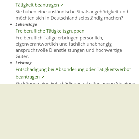
Tätigkeit beantragen ➚
Sie haben eine ausländische Staatsangehörigkeit und
möchten sich in Deutschland selbständig machen?
Lebenslage
Freiberufliche Tätigkeitsgruppen
Freiberuflich Tätige erbringen persönlich,
eigenverantwortlich und fachlich unabhängig
anspruchsvolle Dienstleistungen und hochwertige
Güter.
Leistung
Entschädigung bei Absonderung oder Tätigkeitsverbot
beantragen ➚
Sie können eine Entschädigung erhalten, wenn Sie einen
Verdienstausfall infolge von Quarantäne
beziehungsweise Absonderung oder eines
Tätigkeitsverbots erlitten haben.
Leistung
Erlaubnis zur Aufnahme von Tätigkeiten mit
biologischen Arbeitsstoffen beantragen ➚
Wenn Sie in Laboratorien, in der Versuchstierhaltung
oder in der Biotechnologie erstmalig Tätigkeiten mit