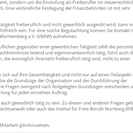
mt, sondern um die Einstufung als Freiberufler im steuerrechtli
ch. Eine verbindliche Festlegung der Finanzbehörden ist mit sehr
ätigkeit freiberuflich und nicht gewerblich ausgeübt wird, kann in
hilfreich sein. Für eine solche Begutachtung können Sie Kontakt 
 Württemberg e.V. (VBKW) aufnehmen.
lichen gegenüber einer gewerblichen Tätigkeit zählt die persönl
Fachkenntnisse leitend und eigenverantwortlich tätig, führt auch d
 die womöglich ihrerseits freiberuflich tätig sind, nicht zu einer
 sich auf Ihre Gesamttätigkeit und nicht nur auf einen Teilaspekt
nn Sie die Grundzüge der Organisation und der Durchführung der
che Fragen zwingend nach festgelegten Grundzügen entscheiden 
tung für jeden einzelnen Auftrag.
ls auch gewerblich tätig zu sein. Zu diesen und anderen Fragen ge
Rechtsanwalt oder auch das Institut für Freie Berufe Nürnberg (IFB
n Mitarbeit gleichzusetzen.