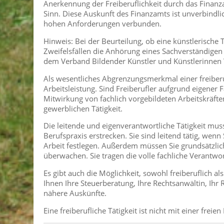
Anerkennung der Freiberuflichkeit durch das Finanza
Sinn. Diese Auskunft des Finanzamts ist unverbindli
hohen Anforderungen verbunden.
Hinweis: Bei der Beurteilung, ob eine künstlerische T
Zweifelsfällen die Anhörung eines Sachverständigen 
dem Verband Bildender Künstler und Künstlerinnen
Als wesentliches Abgrenzungsmerkmal einer freiberuf
Arbeitsleistung. Sind Freiberufler aufgrund eigener 
Mitwirkung von fachlich vorgebildeten Arbeitskräften,
gewerblichen Tätigkeit.
Die leitende und eigenverantwortliche Tätigkeit muss
Berufspraxis erstrecken. Sie sind leitend tätig, we
Arbeit festlegen. Außerdem müssen Sie grundsätzli
überwachen. Sie tragen die volle fachliche Verantwor
Es gibt auch die Möglichkeit, sowohl freiberuflich a
Ihnen Ihre Steuerberatung, Ihre Rechtsanwältin, Ihr 
nähere Auskünfte.
Eine freiberufliche Tätigkeit ist nicht mit einer freie