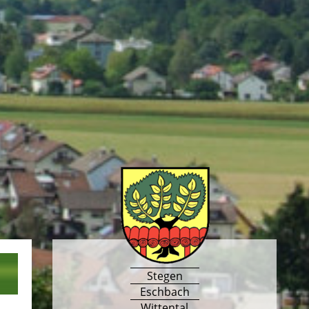
Stegen
Eschbach
Wittental