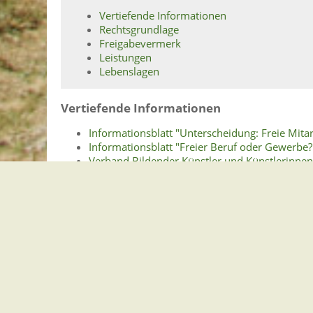
Vertiefende Informationen
Rechtsgrundlage
Freigabevermerk
Leistungen
Lebenslagen
Vertiefende Informationen
Informationsblatt "Unterscheidung: Freie Mitar
Informationsblatt "Freier Beruf oder Gewerbe?
Verband Bildender Künstler und Künstlerinne
Rechtsgrundlage
Abgabenordnung (AO):
§ 138 Absatz 1b in Verbindung mit Absatz 4 An
Einkommensteuergesetz (EStG):
§ 18 Selbständige Arbeit
Freigabevermerk