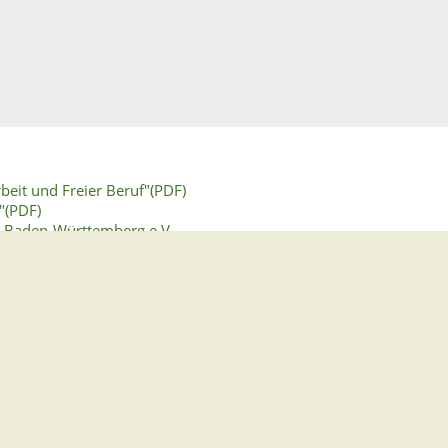
beit und Freier Beruf"(PDF)
"(PDF)
n Baden-Württemberg e.V.
zeigen über die Erwerbstätigkeit