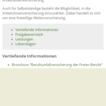
Arbeitslosenversicherung
Auch für Selbstständige besteht die Möglichkeit, in die
Arbeitslosenversicherung einzuzahlen. Dabei handelt es sich
um eine freiwillige Weiterversicherung.
Vertiefende Informationen
Freigabevermerk
Leistungen
Lebenslagen
Vertiefende Informationen
Broschüre "Berufsunfallversicherung der Freien Berufe"
Private Altersvorsorge für Freiberufler
Broschüre "GründerZeiten: Betriebliche
Versicherungen"
Statusfeststellungsverfahren der Deutschen
Rentenversicherung Bund
Freigabevermerk
22.01.2026
Sozialministerium Baden-Württemberg