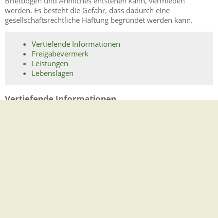
Briefbögen und Ähnliches entstehen kann, vermieden
werden. Es besteht die Gefahr, dass dadurch eine
gesellschaftsrechtliche Haftung begründet werden kann.
Vertiefende Informationen
Freigabevermerk
Leistungen
Lebenslagen
Vertiefende Informationen
Berufsbezeichnungen in Gesellschaftsnamen
Broschüre "Rechtsformen im Überblick"
des Instituts für
Freie Berufe Nürnberg
Rechtsform des zu gründenden Unternehmens
Freigabevermerk
09.05.2022 Wirtschaftsministerium Baden-Württemberg
Leistungen
Partnerschaftsregister - Eintragung anmelden