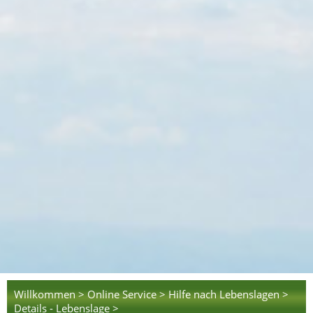
Willkommen >
Online Service >
Hilfe nach Lebenslagen >
Details - Lebenslage >