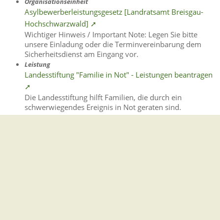
Organisationseinheit
Asylbewerberleistungsgesetz [Landratsamt Breisgau-
Hochschwarzwald] ➚
Wichtiger Hinweis / Important Note: Legen Sie bitte
unsere Einladung oder die Terminvereinbarung dem
Sicherheitsdienst am Eingang vor.
Leistung
Landesstiftung "Familie in Not" - Leistungen beantragen
➚
Die Landesstiftung hilft Familien, die durch ein
schwerwiegendes Ereignis in Not geraten sind.
Leistung
Leistungen bei Schwangerschaftsabbruch in Anspruch
nehmen ➚
Erfolgt der Schwangerschaftsabbruch aus
kriminologischen oder medizinischen Gründen, werden
die Kosten von der Krankenkasse übernommen und von
Ihrem Arzt oder Ihrer Ärztin über die elektronische …
Organisationseinheit
Landratsamt Konstanz ➚
Organisationseinheit