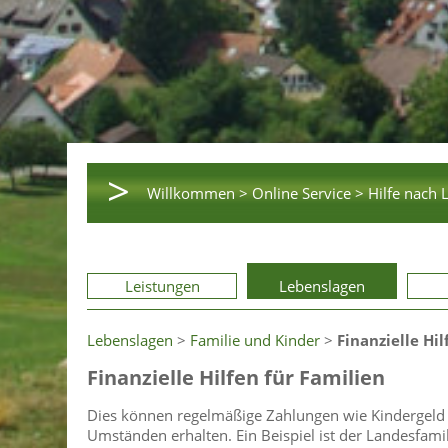
>
Willkommen >
Online Service >
Hilfe nach 
Leistungen
Lebenslagen
Lebenslagen
>
Familie und Kinder
>
Finanzielle Hil
Finanzielle Hilfen für Familien
Dies können regelmäßige Zahlungen wie Kindergeld u
Umständen erhalten. Ein Beispiel ist der Landesfami