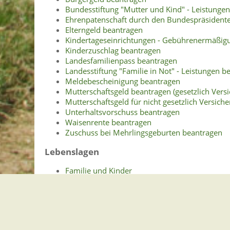
Bundesstiftung "Mutter und Kind" - Leistunge
Ehrenpatenschaft durch den Bundespräsident
Elterngeld beantragen
Kindertageseinrichtungen - Gebührenermäßig
Kinderzuschlag beantragen
Landesfamilienpass beantragen
Landesstiftung "Familie in Not" - Leistungen b
Meldebescheinigung beantragen
Mutterschaftsgeld beantragen (gesetzlich Versi
Mutterschaftsgeld für nicht gesetzlich Versi
Unterhaltsvorschuss beantragen
Waisenrente beantragen
Zuschuss bei Mehrlingsgeburten beantragen
Lebenslagen
Familie und Kinder
Beratungsstellen für Familien
Hilfen zur Erziehung
Familien- und Mütterzentren
Finanzielle Hilfen für Familien
Kinderbetreuung