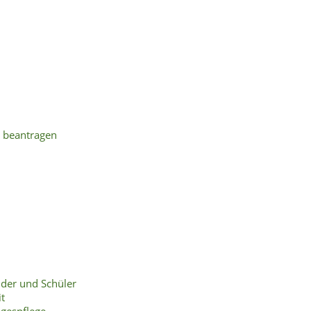
n beantragen
nder und Schüler
t
agespflege