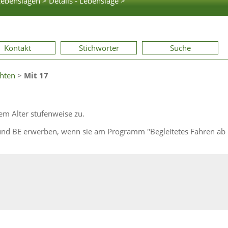
Lebenslagen >
Details - Lebenslage >
Kontakt
Stichwörter
Suche
chten
>
Mit 17
em Alter stufenweise zu.
 und BE erwerben, wenn sie am Programm "Begleitetes Fahren ab