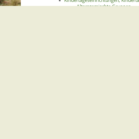
Altersgemischte Gruppen
Anbieter von Kindertagesein
Bau von Kindertagesei
Betrieblich unterstützte Kin
Kindergarten
Kinderkrippe
Kindertagespflege
Tätigkeit als Kindertag
Rechte und Pflichten
Mit 14
Mit 15
Mit 16
Mit 17
Mit 18
Mit 21
Unter 14
Vertretung und Haftung der Eltern
Steuerliche Vergünstigungen für Familie
Gemeindeverwaltung Stegen