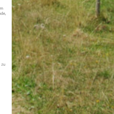
im
ude,
 zu