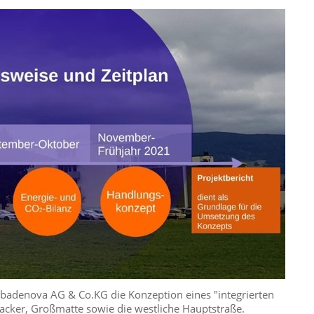
badenova AG & Co.KG die Konzeption eines "integrierten
acker, Großmatte sowie die westliche Hauptstraße.