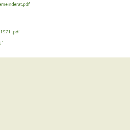
emeinderat.pdf
 1971 .pdf
df