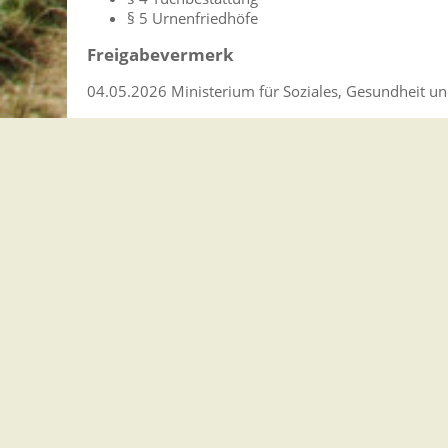
§ 5 Urnenfriedhöfe
Freigabevermerk
04.05.2026 Ministerium für Soziales, Gesundheit u
Leistungen
Erdbestattung - Beerdigung beauftragen
Feuerbestattung beantragen
Naturbestattung beauftragen
Seebestattung
Übernahme der Bestattungskosten beantragen (
Lebenslagen
Sterbefall
Anzeige des Sterbefalls
Bestattung von Fehl- und Totgeburten
Bestattungsarten
Checkliste zur Bestattung
Friedhofs- und Grabwahl, Grabpflege
Organspende als Verfügung zu Lebzeiten