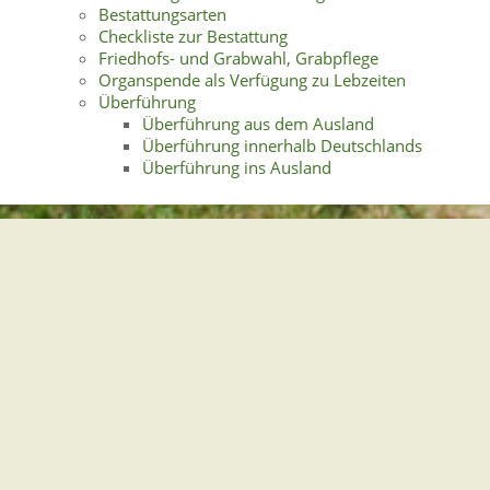
Bestattungsarten
Checkliste zur Bestattung
Friedhofs- und Grabwahl, Grabpflege
Organspende als Verfügung zu Lebzeiten
Überführung
Überführung aus dem Ausland
Überführung innerhalb Deutschlands
Überführung ins Ausland
Gemeindeverwaltung Stegen
Dorfplatz 1 | 79252 Stegen
Telefon: +49 - (0)7661/3969-0
Fax: +49 - (0)7661/3969-69
eMail:
Sitemap
|
Impressum
|
Datenschutz
Erklärung zur Barrierefreiheit