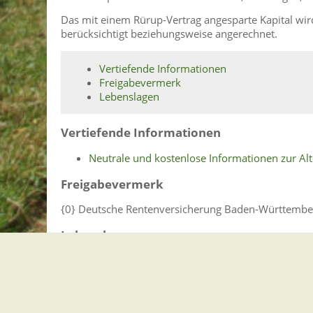
Das mit einem Rürup-Vertrag angesparte Kapital wir
berücksichtigt beziehungsweise angerechnet.
Vertiefende Informationen
Freigabevermerk
Lebenslagen
Vertiefende Informationen
Neutrale und kostenlose Informationen zur Alt
Freigabevermerk
{
0}
Deutsche Rentenversicherung Baden-Württembe
Lebenslagen
Altersvorsorge und Ruhestand
Arbeit im Ruhestand
Neben der Rente hinzuverdienen
Ergänzende Altersvorsorge