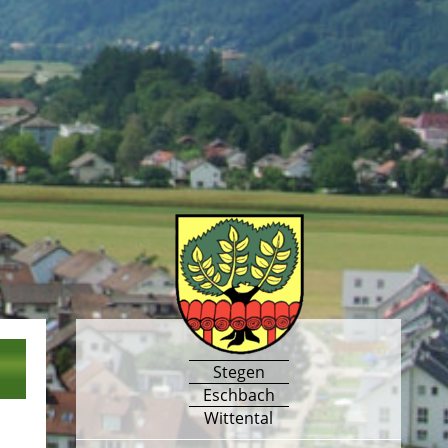
Stegen
Eschbach
Wittental