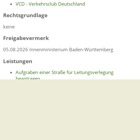
VCD - Verkehrsclub Deutschland
Rechtsgrundlage
keine
Freigabevermerk
05.08.2026 Innenministerium Baden-Württemberg
Leistungen
Aufgraben einer Straße für Leitungsverlegung
beantragen
Baugenehmigung - Werbeanlage beantragen
Beschädigtes oder fehlendes Straßenschild melden
Schadensmeldung - Straßenschaden melden
Sondernutzung von Straßen außerhalb der Ortschaft -
Erlaubnis beantragen
Sondernutzung von Straßen innerhalb der Ortschaft -
Erlaubnis beantragen
Veranstaltungen auf öffentlichen Straßen - Erlaubnis
und Verkehrsrechtliche Anordnung beantragen