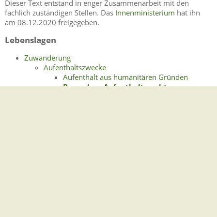
Dieser Text entstand in enger Zusammenarbeit mit den
fachlich zuständigen Stellen. Das
Innenministerium
hat ihn
am 08.12.2020 freigegeben.
Lebenslagen
Zuwanderung
Aufenthaltszwecke
Aufenthalt aus humanitären Gründen
Besondere Aufenthaltsrechte
Flucht und Asyl
Türkische Arbeitnehmerinnen und
Arbeitnehmer
Einreise und Aufenthaltstitel
Aufenthaltserlaubnis
Blaue Karte EU ("Blue Card EU")
Erlaubnis zum Daueraufenthalt-EU
Niederlassungserlaubnis
Visum
Förderung der Integration
Integration von aus dem Ausland geflüchteten und
zugewanderten Schülerinnen und Schülern
Anerkennung im Schul-/Hochschulbereich