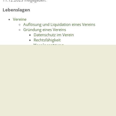
11.12.2023 freigegeben.
Lebenslagen
Vereine
Auflösung und Liquidation eines Vereins
Gründung eines Vereins
Datenschutz im Verein
Rechtsfähigkeit
Vereinssatzung
Voraussetzungen für die Vereinsgründung
Mitgliedschaft in einem Verein
Austritt - Vereinsstrafe - Ausschluss
Mitgliedsbeiträge
Steuerliche Gemeinnützigkeit
Rechte und Pflichten der Vereinsmitglieder
Spenden
Spendenbescheinigung
Organe eines Vereins
Mitgliederversammlung
Vorstand
Weitere Organe eines Vereins
Verein als Arbeitgeber