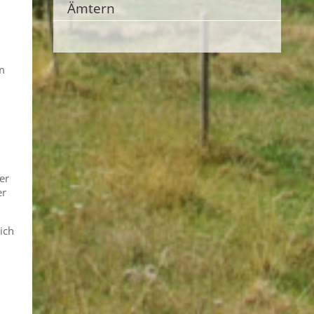
Ämtern
m
er
er
ich