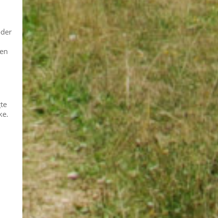
oder
hen
gte
ke.