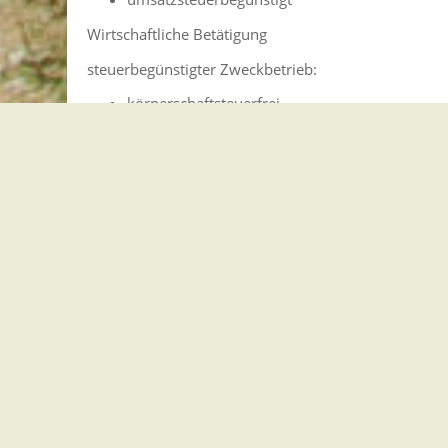
Wirtschaftliche Betätigung
steuerbegünstigter Zweckbetrieb:
körperschaftsteuerfrei
gewerbesteuerfrei
in der Regel umsatzsteuerbegünstigt
wirtschaftlicher Geschäftsbetrieb:
steuerpflichtig (ab Einnahmen über 50.000 EUR 
Körperschaftsteuer und die Gewerbesteuer)
in der Regel nicht umsatzsteuerbegünstigt
Rechtsgrundlage
Freigabevermerk
Lebenslagen
Rechtsgrundlage
Abgabenordnung (AO)
: