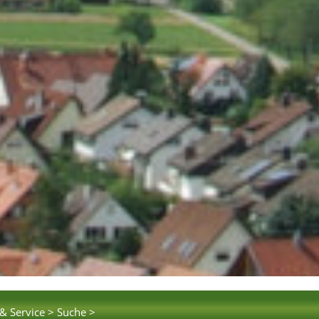
& Service >
Suche >