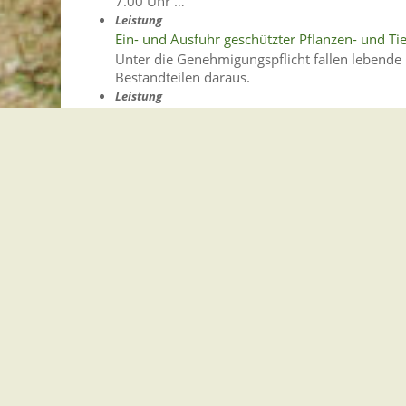
7.00 Uhr …
Leistung
Ein- und Ausfuhr geschützter Pflanzen- und 
Unter die Genehmigungspflicht fallen lebende 
Bestandteilen daraus.
Leistung
Private Feuerwerke - Ausnahmegenehmigung 
Wenn Sie ein privates Feuerwerk im Zeitraum
dafür eine Ausnahmegenehmigung.
Leistung
Ausnahme vom Verbot der Sonn- und Feiertag
Als Arbeitgeberin oder Arbeitgeber benötigen
Arbeitsschutz, wenn bei Ihnen an einem Sonn- 
Leistung
Ausnahme vom Gesetz über die Sonntage und 
Sonntage und gesetzliche Feiertage sind beson
Leistung
Gesetzliche Krankenversicherung - Zuzahlung
Für viele Leistungen, wie beispielsweise M
Sie eine Zuzahlung leisten.
Leistung
Antrag auf Ausnahme vom Verbot der Mehrarbe