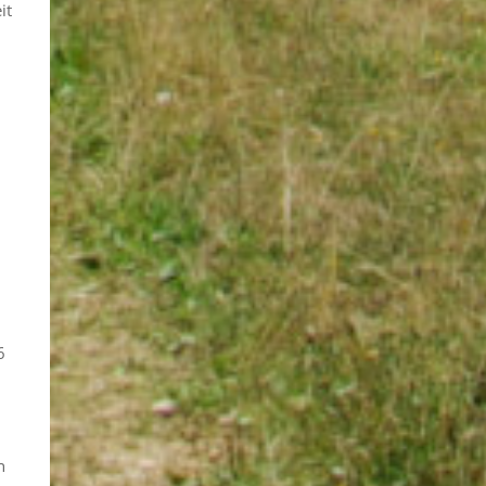
it
6
n