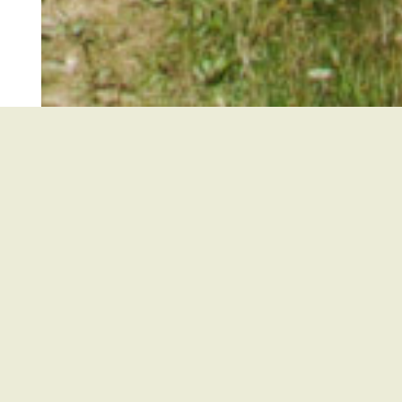
Sie
en
 der