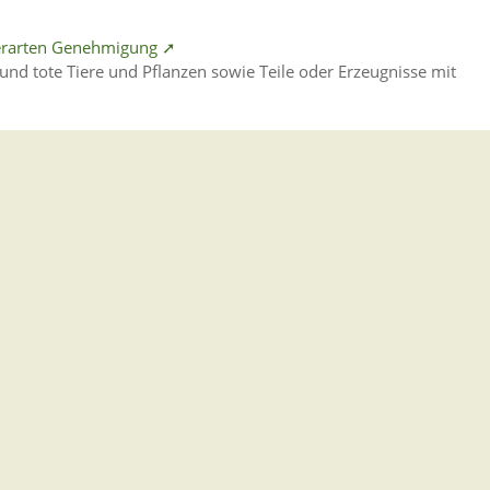
Tierarten Genehmigung ➚
und tote Tiere und Pflanzen sowie Teile oder Erzeugnisse mit
vom Verbot des Abbrennens beantragen
 vom 2. Januar bis 30. Dezember abbrennen möchten, benötigten 
sarbeit beantragen ➚
 Sie eine Genehmigung von der örtlich zuständigen Behörde für
oder Feiertag gearbeitet werden soll.
Feiertage beantragen
ders geschützt.
sbefreiung beantragen ➚
edikamente, Krankengymnastik oder Krankenhausbehandlung müss
it und vom Verbot der Nachtarbeit in besonderen Fällen, sowie