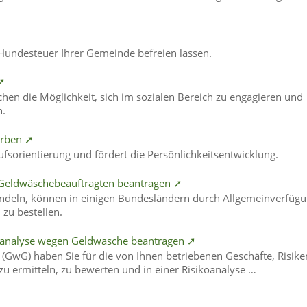
 Hundesteuer Ihrer Gemeinde befreien lassen.
 ➚
dlichen die Möglichkeit, sich im sozialen Bereich zu engagieren und
n.
werben ➚
rufsorientierung und fördert die Persönlichkeitsentwicklung.
es Geldwäschebeauftragten beantragen ➚
andeln, können in einigen Bundesländern durch Allgemeinverfüg
 zu bestellen.
koanalyse wegen Geldwäsche beantragen ➚
(GwG) haben Sie für die von Ihnen betriebenen Geschäfte, Risike
u ermitteln, zu bewerten und in einer Risikoanalyse …