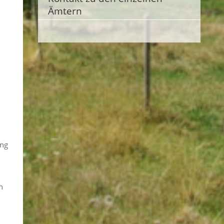
Ämtern
ung
n