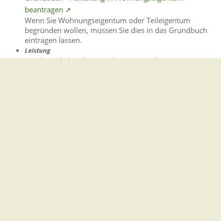
beantragen ➚
Wenn Sie Wohnungseigentum oder Teileigentum
begründen wollen, müssen Sie dies in das Grundbuch
eintragen lassen.
Leistung
Beschwerde bei der Notarkammer einlegen ➚
Die Notarkammer Baden-Württemberg ist im Rahmen
ihrer Aufgaben auch für die Entgegennahme von
Beschwerden gegen Notarinnen und Notare zuständig.
Leistung
Grundbuchabschrift oder Grundbuchausdruck
beantragen ➚
Wenn Sie zur Einsicht in das Grundbuch berechtigt sind,
können Sie daraus erhalten: Ausdruck oder Abdruck,
wenn das Grundbuch maschinell geführt wird,
Abschrift, wenn das Grundbuch ausnahmsweise noch in
Papier …
Organisationseinheit
Amtsgericht Stuttgart ➚