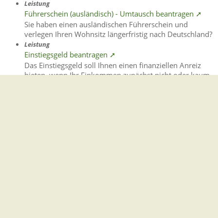
Leistung
Führerschein (ausländisch) - Umtausch beantragen ➚
Sie haben einen ausländischen Führerschein und
verlegen Ihren Wohnsitz längerfristig nach Deutschland?
Leistung
Einstiegsgeld beantragen ➚
Das Einstiegsgeld soll Ihnen einen finanziellen Anreiz
bieten, wenn Ihr Einkommen zunächst nicht oder kaum
höher als Ihre bisherigen Geldleistungen der
Grundsicherung ist.
Leistung
Freie Förderung SGB II beantragen ➚
Mit den Förderleistungen des Sozialgesetzbuch Drittes
Buch (SGB III) und Sozialgesetzbuch Zweites Buch (SGB
II) stehen gute Möglichkeiten offen, wie Ihr Jobcenter Sie
bei Ihrer Integration in Arbeit unterstützen kann.
Leistung
Eine Arbeitsgelegenheit vermittelt bekommen ➚
Sie sind seit längerer Zeit arbeitslos, unter Umständen
gesundheitlich eingeschränkt und möchten beruflich
wieder Fuß fassen?
Leistung