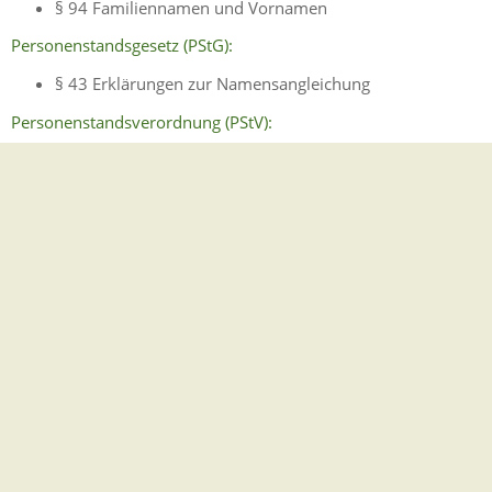
§ 94 Familiennamen und Vornamen
Personenstandsgesetz (PStG):
§ 43 Erklärungen zur Namensangleichung
Personenstandsverordnung (PStV):
§ 46 Bescheinigung über die Erklärung zur
Namensführung
Freigabevermerk
27.02.2025 Innenministerium Baden-Württemberg
Lebenslagen
Spätaussiedler
Am neuen Wohnort
Elektronische Lohnsteuerabzugsmerkmale
(ELStAM)
Eröffnung eines Kontos
Gültigkeit von ausländischen
Führerscheinen