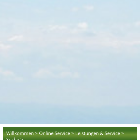
Willkommen >
Online Service >
Leistungen & Service >
Suche >