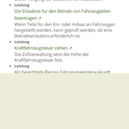
Leistung
Die Erlaubnis für den Betrieb von Fahrzeugteilen
beantragen ➚
Wenn Teile für den Ein- oder Anbau an Fahrzeugen
hergestellt werden, kann geprüft werden, ob eine
Betriebserlaubnis erforderlich ist.
Leistung
Kraftfahrzeugsteuer zahlen ➚
Die Zollverwaltung setzt die Höhe der
Kraftfahrzeugsteuer fest.
Leistung
Als berechtigte Person Fahrzeugregisterauskunft
(Halterauskunft) beantragen ➚
Wenn Sie an einem Verkehrsunfall beteiligt sind oder im
Straßenverkehr ein Schaden entsteht, kann es sein, dass
Sie die Daten von Fahrzeugen oder Halterinnen
beziehungsweise Haltern benötigen.
Leistung
Kraftfahrzeug - Ummeldung beantragen ➚
Wenn Sie in einen anderen Zulassungsbezirk umziehen,
müssen Sie Ihr Fahrzeug schnellst möglich ummelden