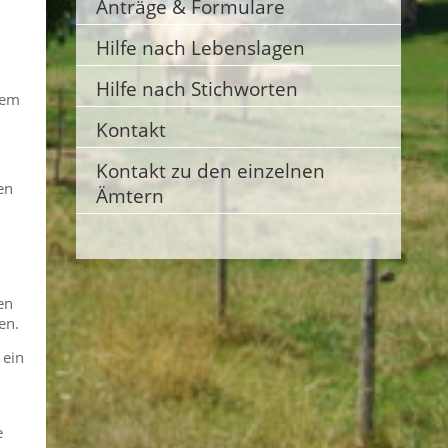
Anträge & Formulare
Hilfe nach Lebenslagen
Hilfe nach Stichworten
nem
Kontakt
Kontakt zu den einzelnen
en
Ämtern
en
en.
 ein
e