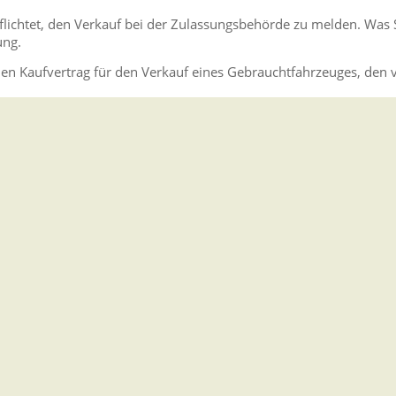
flichtet, den Verkauf bei der Zulassungsbehörde zu melden. Was 
ung.
n Kaufvertrag für den Verkauf eines Gebrauchtfahrzeuges, den v
nd tragen Sie neben den persönlichen Daten auch die
emberg