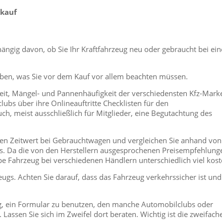
rkauf
hängig davon, ob Sie Ihr Kraftfahrzeug neu oder gebraucht bei ei
eben, was Sie vor dem Kauf vor allem beachten müssen.
keit, Mängel- und Pannenhäufigkeit der verschiedensten Kfz-Mark
ubs über ihre Onlineauftritte Checklisten für den
h, meist ausschließlich für Mitglieder, eine Begutachtung des
auen Zeitwert bei Gebrauchtwagen und vergleichen Sie anhand von
gs. Da die von den Herstellern ausgesprochenen Preisempfehlung
e Fahrzeug bei verschiedenen Händlern unterschiedlich viel kost
gs. Achten Sie darauf, dass das Fahrzeug verkehrssicher ist und
g, ein Formular zu benutzen, den manche Automobilclubs oder
assen Sie sich im Zweifel dort beraten. Wichtig ist die zweifach