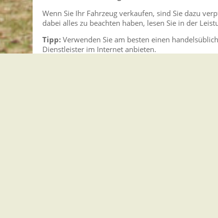
Wenn Sie Ihr Fahrzeug verkaufen, sind Sie dazu verp
dabei alles zu beachten haben, lesen Sie in der Leist
Tipp:
Verwenden Sie am besten einen handelsübliche
Dienstleister im Internet anbieten.
Lassen Sie sich den Ausweis des Erwerbers zeigen u
Ausweisnummer in den Kaufvertrag ein.
Vertiefende Informationen
Freigabevermerk
Leistungen
Lebenslagen
Vertiefende Informationen
Zeitwert bei Gebrauchtwagen
Freigabevermerk
Stand: 16.08.2021
Verantwortlich: Verkehrsministerium Baden-Württ