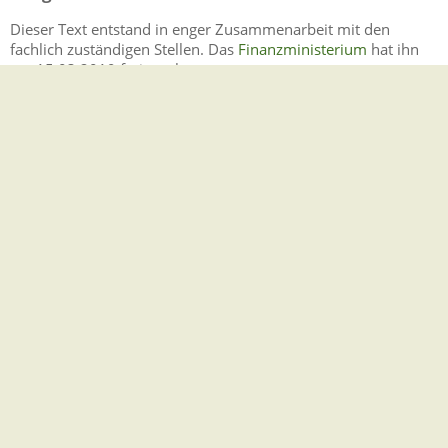
Dieser Text entstand in enger Zusammenarbeit mit den
fachlich zuständigen Stellen. Das
Finanzministerium
hat ihn
am 15.03.2019 freigegeben.
Lebenslagen
Fahrzeuge
Änderung von Einträgen
Ausstellung von Ersatzpapieren
Fahrzeugkauf und -verkauf
Checkliste Behindertenfahrzeuge
Hauptuntersuchung und Abgasuntersuchung
Kraftfahrzeug zulassen, abmelden oder ummelden
Kraftfahrzeug-Versicherungen
Rechtsschutzversicherung
Rund um das Kennzeichen
Gemeindeverwaltung Stegen
Dorfplatz 1 | 79252 Stegen