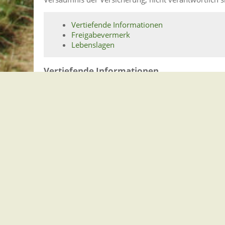
Vertiefende Informationen
Freigabevermerk
Lebenslagen
Vertiefende Informationen
Detaillierte Informationen zu den genannten Versic
Versicherungswirtschaft
an.
Freigabevermerk
Stand: 16.08.2021
Verantwortlich: Verkehrsministerium Baden-Württ
Lebenslagen
Fahrzeuge
Änderung von Einträgen
Ausstellung von Ersatzpapieren
Fahrzeugkauf und -verkauf