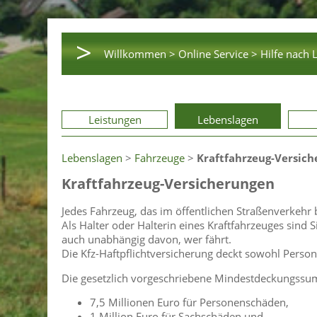
>
Willkommen >
Online Service >
Hilfe nach 
Leistungen
Lebenslagen
Lebenslagen
>
Fahrzeuge
>
Kraftfahrzeug-Versic
Kraftfahrzeug-Versicherungen
Jedes Fahrzeug, das im öffentlichen Straßenverkehr b
Als Halter oder Halterin eines Kraftfahrzeuges sind S
auch unabhängig davon, wer fährt.
Die Kfz-Haftpflichtversicherung deckt sowohl Perso
Die gesetzlich vorgeschriebene Mindestdeckungssu
7,5 Millionen Euro für Personenschäden,
1 Million Euro für Sachschäden und