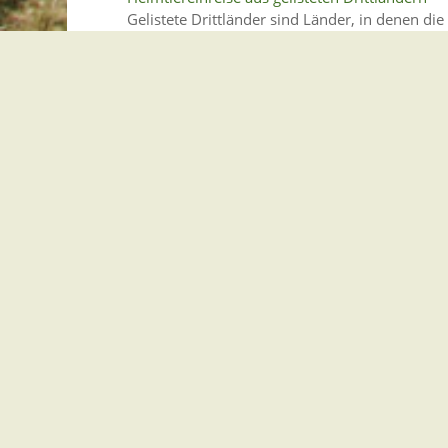
Gelistete Drittländer sind Länder, in denen die
Lebenslage
Personalausweis, Reisepass
Sie wollen verreisen oder auch nur ein Paket 
Lebenslage
Reisepass
Deutsche Staatsangehörige müssen bei Grenzüb
sich führen und auf Verlangen vorzeigen.
Lebenslage
Waren aus Nicht-EU-Ländern nach Deutschla
Sie können Waren innerhalb der Reisefreimen
Lebenslage
Personalausweis
Seit dem 1. November 2010 gibt es den Perso
Lebenslage
Einreise und Aufenthaltstitel
Für die Einreise in das Bundesgebiet und den 
ausländischer Staatsangehöriger in der Regel 