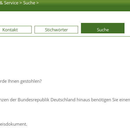
& Service >
Suche >
Kontakt
Stichwörter
Suche
urde Ihnen gestohlen?
enzen der Bundesrepublik Deutschland hinaus benötigen Sie eine
weisdokument.