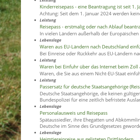
Kinderreisepass - eine Beantragung ist seit 1.
Achtung: Seit dem 1. Januar 2024 werden kein
Leistung
Reisepass - erstmalig oder nach Ablauf beantr
In vielen Ländern außerhalb der Europäischen U
Lebenslage
Waren aus EU-Ländern nach Deutschland einf
Bei Einreise oder Rückkehr aus EU-Ländern n
Leistung
Waren bei Einfuhr über das Internet beim Zol
Waren, die Sie aus einem Nicht-EU-Staat einfüh
Leistung
Passersatz für deutsche Staatsangehörige (Re
Deutsche Staatsangehörige, die keinen gültige
Bundespolizei für eine zeitlich befristete Ausl
Lebenslage
Personalausweis und Reisepass
Spätaussiedler, ihre Ehegatten und Abkömmlin
Deutsche im Sinne des Grundgesetzes geworde
Lebenslage
Heimtiereinreise aus gelisteten Drittländern