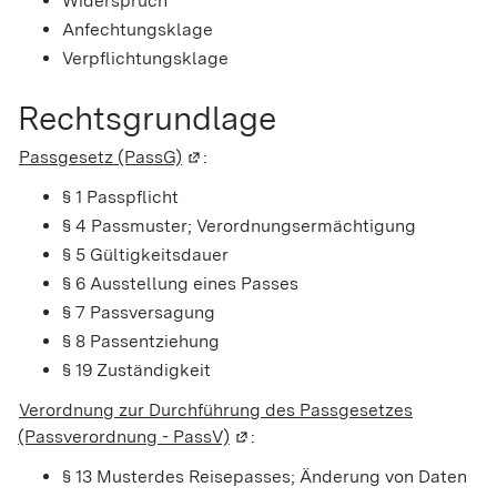
Widerspruch
Anfechtungsklage
Verpflichtungsklage
Rechtsgrundlage
Passgesetz (PassG)
(Wird in einem neuen Fenster geöffne
:
§ 1
Passpflicht
§ 4 Passmuster; Verordnungsermächtigung
§ 5 Gültigkeitsdauer
§ 6 Ausstellung eines Passes
§ 7 Passversagung
§ 8 Passentziehung
§ 19 Zuständigkeit
Verordnung zur Durchführung des Passgesetzes
(Passverordnung - PassV)
(Wird in einem neuen Fenster ge
:
§ 13
Musterdes Reisepasses; Änderung von Daten