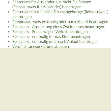
Passersatz für Ausländer aus Nicht-EU-Staaten
(Reiseausweis für Ausländer) beantragen
Passersatz für deutsche Staatsangehörige (Reiseausweis)
beantragen
Personalausweis erstmalig oder nach Ablauf beantragen
Reisepass - Ausstellung eines Zweitpasses beantragen
Reisepass - Ersatz wegen Verlust beantragen
Reisepass - erstmalig für das Kind beantragen
Reisepass - erstmalig oder nach Ablauf beantragen
Verpflichtungserklärung abgeben
Visum für Reisen ins Ausland beantragen
Lebenslagen
Reisen
Dokumente und Visa
Passersatz
Reisen von Minderjährigen
Virtueller Dokumentensafe im Serviceportal
Visumpflicht
Probleme und Hilfen unterwegs
Deutsche Vertretungsbehörden im Ausland
Vertretungsbehörden anderer EU-Staaten