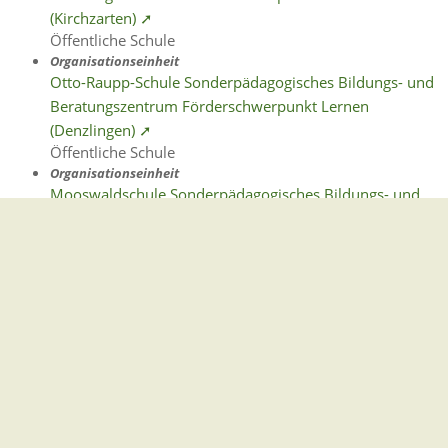
(Kirchzarten) ➚
Öffentliche Schule
Organisationseinheit
Otto-Raupp-Schule Sonderpädagogisches Bildungs- und
Beratungszentrum Förderschwerpunkt Lernen
(Denzlingen) ➚
Öffentliche Schule
Organisationseinheit
Mooswaldschule Sonderpädagogisches Bildungs- und
Beratungszentrum Emotionale u. soziale Entw. (Freiburg
im Breisgau) ➚
Öffentliche Schule
Organisationseinheit
Friedrich-Fröbel-Schule Sonderpädagogisches Bildungs-
und Beratungszentrum Förderschwerpunkt Lernen
(Gundelfingen) ➚
Öffentliche Schule
Organisationseinheit
Elztal-Schule Sonderpädagogisches Bildungs- und
Beratungszentrum Förderschwerpunkt Lernen (Gutach