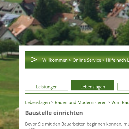
>
Willkommen >
Online Service >
Hilfe nach 
Leistungen
Lebenslagen
Lebenslagen
>
Bauen und Modernisieren
>
Vom Baua
Baustelle einrichten
Bevor Sie mit den Bauarbeiten beginnen können, müs