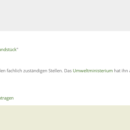
undstück
"
en fachlich zuständigen Stellen. Das
Umweltministerium
hat ihn
ntragen
en