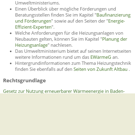
Umweltministeriums.
Einen Überblick über mögliche Förderungen und
Beratungsstellen finden Sie im Kapitel "
Baufinanzierung
und Förderungen
" sowie auf den Seiten der "
Energie-
Effizient-Experten
".
Welche Anforderungen für die Heizungsanlagen von
Neubauten gelten, können Sie im Kapitel "
Planung der
Heizungsanlage
" nachlesen.
Das Umweltministerium bietet auf seinen Internetseiten
weitere Informationen rund um das
EWärmeG
an.
Hintergrundinformationen zum Thema Heizungstechnik
finden Sie ebenfalls auf den
Seiten von Zukunft Altbau
.
Rechtsgrundlage
Gesetz zur Nutzung erneuerbarer Wärmeenergie in Baden-
Württemberg (Erneuerbare-Wärme-Gesetz - EWärmeG)
Freigabevermerk
27.01.2025 Umweltministerium, Justizministerium und
Ministerium für Verkehr und Infrastruktur Baden-
Württemberg