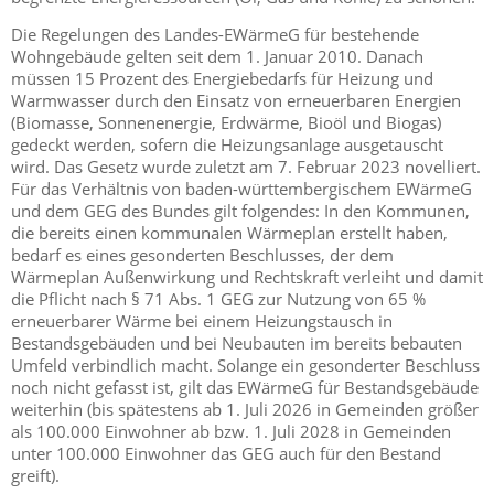
Die Regelungen des Landes-EWärmeG für bestehende
Wohngebäude gelten seit dem 1. Januar 2010. Danach
müssen 15 Prozent des Energiebedarfs für Heizung und
Warmwasser durch den Einsatz von erneuerbaren Energien
(Biomasse, Sonnenenergie, Erdwärme, Bioöl und Biogas)
gedeckt werden, sofern die Heizungsanlage ausgetauscht
wird. Das Gesetz wurde zuletzt am 7. Februar 2023 novelliert.
Für das Verhältnis von baden-württembergischem EWärmeG
und dem GEG des Bundes gilt folgendes: In den Kommunen,
die bereits einen kommunalen Wärmeplan erstellt haben,
bedarf es eines gesonderten Beschlusses, der dem
Wärmeplan Außenwirkung und Rechtskraft verleiht und damit
die Pflicht nach § 71 Abs. 1 GEG zur Nutzung von 65 %
erneuerbarer Wärme bei einem Heizungstausch in
Bestandsgebäuden und bei Neubauten im bereits bebauten
Umfeld verbindlich macht. Solange ein gesonderter Beschluss
noch nicht gefasst ist, gilt das EWärmeG für Bestandsgebäude
weiterhin (bis spätestens ab 1. Juli 2026 in Gemeinden größer
als 100.000 Einwohner ab bzw. 1. Juli 2028 in Gemeinden
unter 100.000 Einwohner das GEG auch für den Bestand
greift).