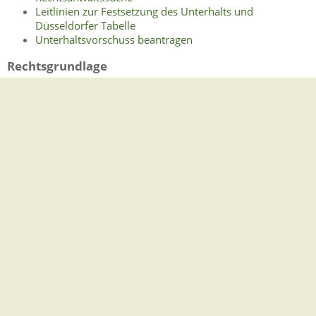
Leitlinien zur Festsetzung des Unterhalts und
Düsseldorfer Tabelle
Unterhaltsvorschuss beantragen
Rechtsgrundlage
§§ 1570 ff. Bürgerliches Gesetzbuch (BGB)
(Unterhaltstatbestände)
Freigabevermerk
Stand: 18.06.2024
Verantwortlich: Justizministerium Baden-Württemberg
Leistungen
Kindesunterhalt - Festsetzung im vereinfachten
Verfahren beantragen
Kindesunterhalt beantragen (minderjährige Kinder)
Partnerschaft, Trennung und Ehescheidung -
Versorgungsausgleich durchführen
Trennungsunterhalt beantragen