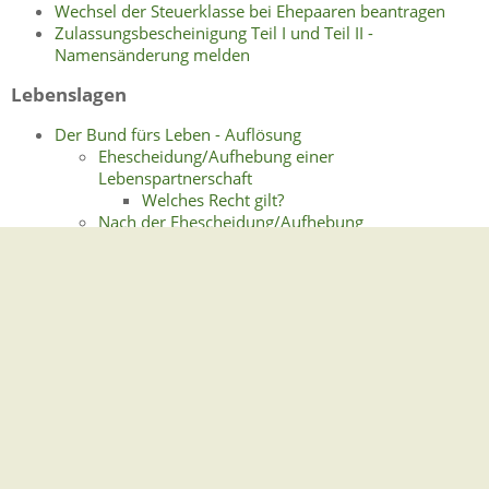
Wechsel der Steuerklasse bei Ehepaaren beantragen
Zulassungsbescheinigung Teil I und Teil II -
Namensänderung melden
Lebenslagen
Der Bund fürs Leben - Auflösung
Ehescheidung/Aufhebung einer
Lebenspartnerschaft
Welches Recht gilt?
Nach der Ehescheidung/Aufhebung
Bankkonto, Schulden
Gemeinsame Wohnung und Hausrat
Mitteilungen an Behörden und Institutionen
Sorgerecht
Umgangsrecht (Besuchsrecht)
Unterhalt
Zugewinnausgleich
Gemeindeverwaltung Stegen