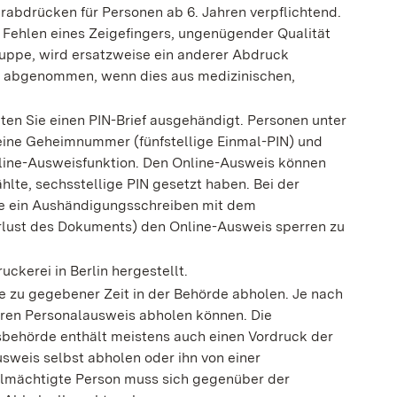
rabdrücken für Personen ab 6. Jahren verpflichtend.
 Fehlen eines Zeigefingers, ungenügender Qualität
uppe, wird ersatzweise ein anderer Abdruck
 abgenommen, wenn dies aus medizinischen,
lten Sie
einen PIN-Brief
ausgehändigt. Personen unter
eine
Geheimnummer
(fünfstellige Einmal
-PIN
)
und
line-Ausweisfunktion.
Den Online-Ausweis können
ählte, sechsstellige PIN gesetzt haben.
Bei der
e ein Aushändigungsschreiben mit dem
erlust des Dokuments) den Online-Ausweis sperren zu
ckerei in Berlin hergestellt.
e zu gegebener Zeit in der Behörde abholen.
Je nach
hren Personalausweis abholen können. Die
behörde enthält meistens auch einen Vordruck der
sweis selbst abholen oder ihn von einer
llmächtigte Person muss sich gegenüber der