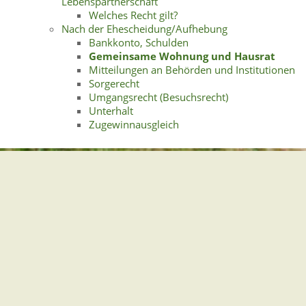
Lebenspartnerschaft
Welches Recht gilt?
Nach der Ehescheidung/Aufhebung
Bankkonto, Schulden
Gemeinsame Wohnung und Hausrat
Mitteilungen an Behörden und Institutionen
Sorgerecht
Umgangsrecht (Besuchsrecht)
Unterhalt
Zugewinnausgleich
Gemeindeverwaltung Stegen
Dorfplatz 1 | 79252 Stegen
Telefon: +49 - (0)7661/3969-0
Fax: +49 - (0)7661/3969-69
eMail:
Sitemap
|
Impressum
|
Datenschutz