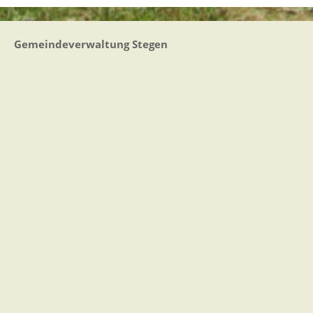
Gemeindeverwaltung Stegen
Dorfplatz 1 | 79252 Stegen
Telefon: +49 - (0)7661/3969-0
Fax: +49 - (0)7661/3969-69
eMail:
Sitemap
|
Impressum
|
Datenschutz
Erklärung zur Barrierefreiheit
Leichte Sprache
Zugangseröffnung für elektronische Kommunikation
Wir für Sie vor Ort
Öffnungszeiten:
Mo - Fr. 8.00 - 12.00 Uhr