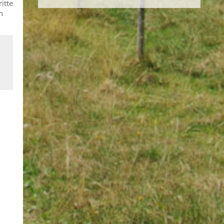
itte
n