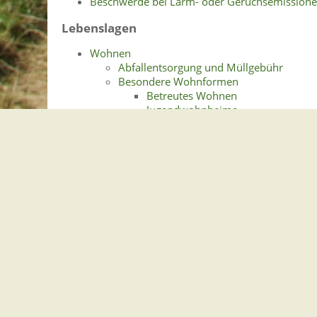
Beschwerde bei Lärm- oder Geruchsemissione
Lebenslagen
Wohnen
Abfallentsorgung und Müllgebühr
Besondere Wohnformen
Betreutes Wohnen
Jugendwohnheime
Wohngemeinschaften
Eigentümergemeinschaft
Finanzielle und sonstige Wohnhilfen
Hauskauf und Kauf von Wohnungseigen
Miete
Mietvertrag
Art des Mietverhältnisses
Befristung und Kündigungsfr
Höhe der Miete
Kaution
Nebenkosten
Tipps für die Wohnungssuche
Aktueller Mietspiegel
Energieausweis