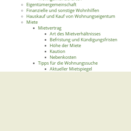
Eigentümergemeinschaft
Finanzielle und sonstige Wohnhilfen
Hauskauf und Kauf von Wohnungseigentum
Miete
Mietvertrag
Art des Mietverhältnisses
Befristung und Kündigungsfristen
Höhe der Miete
Kaution
Nebenkosten
Tipps für die Wohnungssuche
Aktueller Mietspiegel
Energieausweis
Quellen für die Wohnungssuche
Versicherungen für Mieter
Nachbarschaft
Rundfunkbeitrag
Versicherungen für Eigentümer und Vermieter
Weiterführende Informationen und Links
Wohnungswechsel